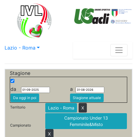
Lazio - Roma
Stagione
da
a
Da oggi in poi
Stagione attuale
Territorio
Lazio - Roma
X
Campionato Under 13
Femminile&Misto
Campionato
X